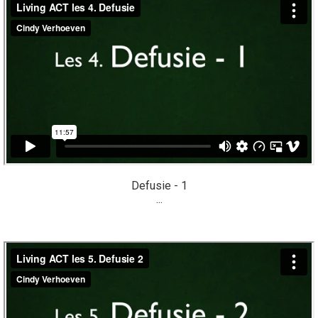
Defusie - 1
...