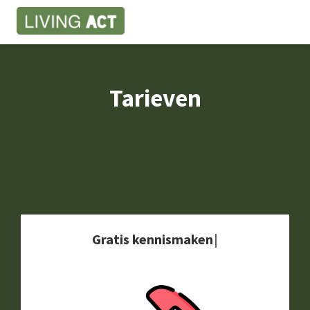
Tarieven
G
r
a
t
i
s
k
e
n
n
i
s
m
a
k
e
n