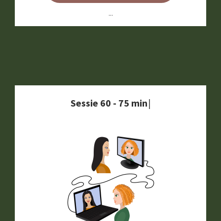
...
S
e
s
s
i
e
6
0
-
7
5
m
i
n